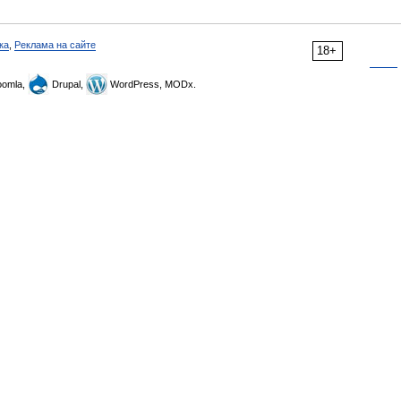
ка
,
Реклама на сайте
18+
omla,
Drupal,
WordPress, MODx.