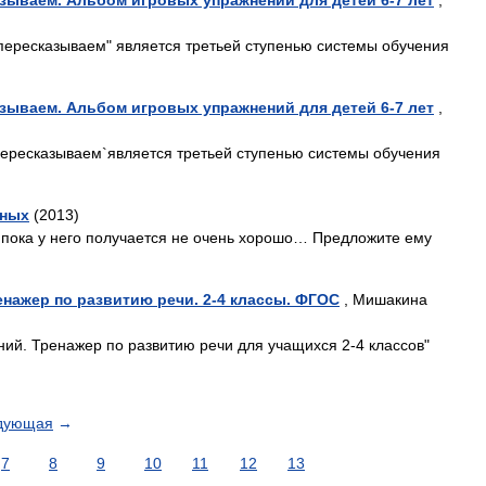
азываем. Альбом игровых упражнений для детей 6-7 лет
,
пересказываем" является третьей ступенью системы обучения
азываем. Альбом игровых упражнений для детей 6-7 лет
,
пересказываем`является третьей ступенью системы обучения
тных
(2013)
 пока у него получается не очень хорошо… Предложите ему
нажер по развитию речи. 2-4 классы. ФГОС
, Мишакина
ий. Тренажер по развитию речи для учащихся 2-4 классов"
дующая
→
7
8
9
10
11
12
13