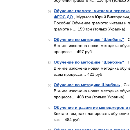
обучения грамоте и… 116 грн (только У
Обучение грамоте: читаем и переск
52
ФГОС ДО
, Мурылев Юрий Викторович,
Пособие`Обучение грамоте: читаем и 
грамоте и… 159 грн (только Украина)
Обучение по методике "Шэнбэнь"
, 
53
В книге изложена новая методика обуч
процессе… 497 руб
Обучение по методике "Шэнбэнь"
, 
54
В книге изложена новая методика обуч
всем процессе… 421 руб
Обучение по методике Шэнбэнь
, Сы
55
В книге изложена новая методика обуч
процессе… 408 грн (только Украина)
Обучение и развитие менеджеров о
56
Книга о том, как планировать обучение 
как… 484 руб