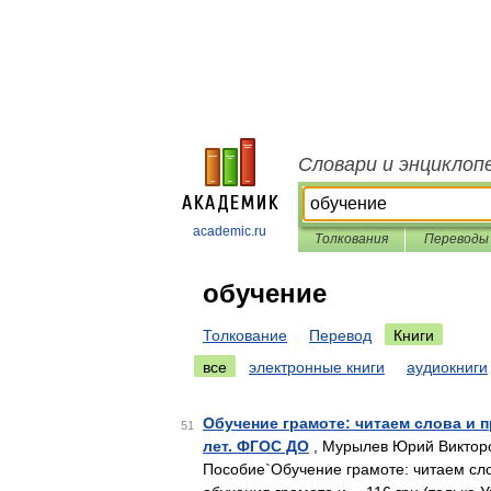
Словари и энциклоп
academic.ru
Толкования
Переводы
обучение
Толкование
Перевод
Книги
все
электронные книги
аудиокниги
Обучение грамоте: читаем слова и 
51
лет. ФГОС ДО
, Мурылев Юрий Викторо
Пособие`Обучение грамоте: читаем сл