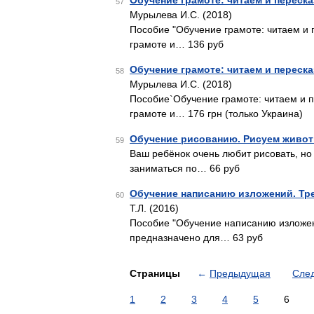
Обучение грамоте: читаем и переск
57
Мурылева И.С. (2018)
Пособие "Обучение грамоте: читаем и 
грамоте и… 136 руб
Обучение грамоте: читаем и переск
58
Мурылева И.С. (2018)
Пособие`Обучение грамоте: читаем и 
грамоте и… 176 грн (только Украина)
Обучение рисованию. Рисуем живо
59
Ваш ребёнок очень любит рисовать, но
заниматься по… 66 руб
Обучение написанию изложений. Тре
60
Т.Л. (2016)
Пособие "Обучение написанию изложен
предназначено для… 63 руб
Страницы
←
Предыдущая
Сле
1
2
3
4
5
6